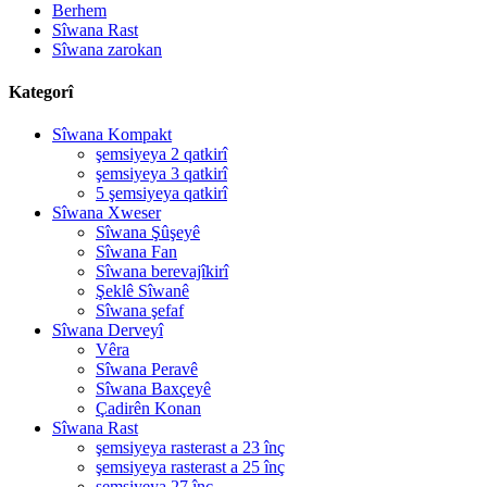
Berhem
Sîwana Rast
Sîwana zarokan
Kategorî
Sîwana Kompakt
şemsiyeya 2 qatkirî
şemsiyeya 3 qatkirî
5 şemsiyeya qatkirî
Sîwana Xweser
Sîwana Şûşeyê
Sîwana Fan
Sîwana berevajîkirî
Şeklê Sîwanê
Sîwana şefaf
Sîwana Derveyî
Vêra
Sîwana Peravê
Sîwana Baxçeyê
Çadirên Konan
Sîwana Rast
şemsiyeya rasterast a 23 înç
şemsiyeya rasterast a 25 înç
şemsiyeya 27 înç