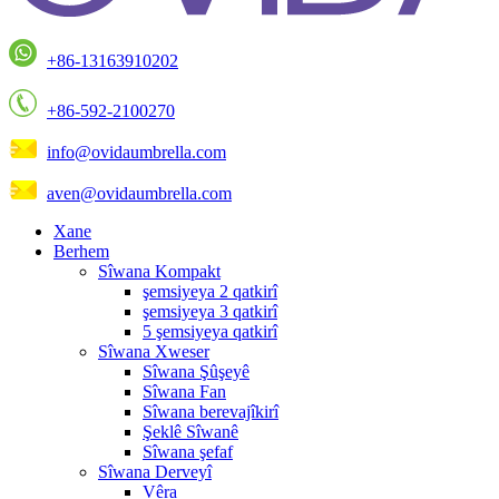
+86-13163910202
+86-592-2100270
info@ovidaumbrella.com
aven@ovidaumbrella.com
Xane
Berhem
Sîwana Kompakt
şemsiyeya 2 qatkirî
şemsiyeya 3 qatkirî
5 şemsiyeya qatkirî
Sîwana Xweser
Sîwana Şûşeyê
Sîwana Fan
Sîwana berevajîkirî
Şeklê Sîwanê
Sîwana şefaf
Sîwana Derveyî
Vêra