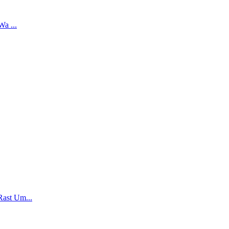
a ...
ast Um...