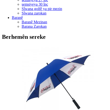
şemsiyeya 30 înç
Sîwana golfê ya pir mezin
Sîwana zarokan
Baranê
Baranê Mezinan
Barana Zarokan
Berhemên sereke