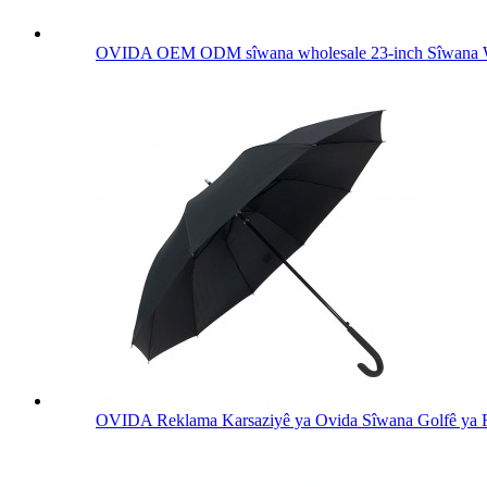
OVIDA OEM ODM sîwana wholesale 23-inch Sîwana W
OVIDA Reklama Karsaziyê ya Ovida Sîwana Golfê ya R