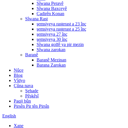
Sîwana Peravê
Sîwana Baxçeyê
Çadirên Konan
Sîwana Rast
şemsiyeya rasterast a 23 înç
şemsiyeya rasterast a 25 înç
şemsiyeya 27 înç
şemsiyeya 30 înç
Sîwana golfê ya pir mezin
Sîwana zarokan
Baranê
Baranê Mezinan
Barana Zarokan
Nûçe
Blog
Vîdyo
Çûna nava
Şehade
Pêşkêşî
Paqij bûn
Pirsên Pir tên Pirsîn
English
Xane