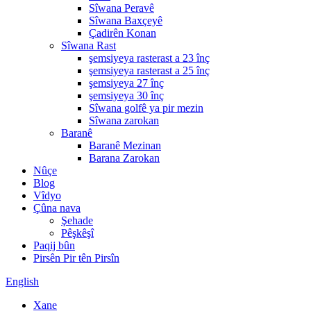
Sîwana Peravê
Sîwana Baxçeyê
Çadirên Konan
Sîwana Rast
şemsiyeya rasterast a 23 înç
şemsiyeya rasterast a 25 înç
şemsiyeya 27 înç
şemsiyeya 30 înç
Sîwana golfê ya pir mezin
Sîwana zarokan
Baranê
Baranê Mezinan
Barana Zarokan
Nûçe
Blog
Vîdyo
Çûna nava
Şehade
Pêşkêşî
Paqij bûn
Pirsên Pir tên Pirsîn
English
Xane