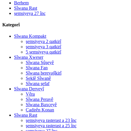
Berhem
Sîwana Rast
şemsiyeya 27 înç
Kategorî
Sîwana Kompakt
şemsiyeya 2 qatkirî
şemsiyeya 3 qatkirî
5 şemsiyeya qatkirî
Sîwana Xweser
Sîwana Şûşeyê
Sîwana Fan
Sîwana berevajîkirî
Şeklê Sîwanê
Sîwana şefaf
Sîwana Derveyî
Vêra
Sîwana Peravê
Sîwana Baxçeyê
Çadirên Konan
Sîwana Rast
şemsiyeya rasterast a 23 înç
şemsiyeya rasterast a 25 înç
şemsiyeya 27 înç