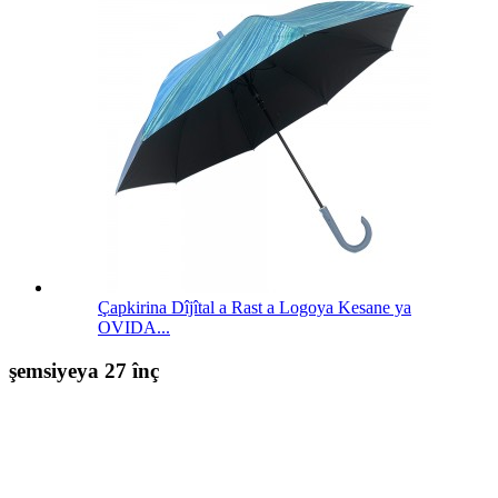
Çapkirina Dîjîtal a Rast a Logoya Kesane ya
OVIDA...
şemsiyeya 27 înç