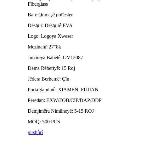
Fîberglass
Ban: Qumaşê polîester
Destgir: Destgirê EVA
Logo: Logoya Xweser
Mezinahî: 27"8k
Jimareya Babetê: OV12087
Dema Rêberiyê: 15 Roj
Jêdera Berhemê: Çîn
Porta Şandinê: XIAMEN, FUJIAN
Peredan: EXW/FOB/CIF/DAP/DDP
Demjimêra Nimûneyê: 5-15 ROJ
MOQ: 500 PCS
pirs
hûrî