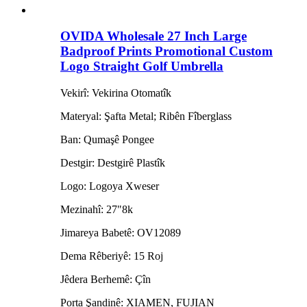
OVIDA Wholesale 27 Inch Large
Badproof Prints Promotional Custom
Logo Straight Golf Umbrella
Vekirî: Vekirina Otomatîk
Materyal: Şafta Metal; Ribên Fîberglass
Ban: Qumaşê Pongee
Destgir: Destgirê Plastîk
Logo: Logoya Xweser
Mezinahî: 27"8k
Jimareya Babetê: OV12089
Dema Rêberiyê: 15 Roj
Jêdera Berhemê: Çîn
Porta Şandinê: XIAMEN, FUJIAN