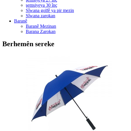
şemsiyeya 30 înç
Sîwana golfê ya pir mezin
Sîwana zarokan
Baranê
Baranê Mezinan
Barana Zarokan
Berhemên sereke