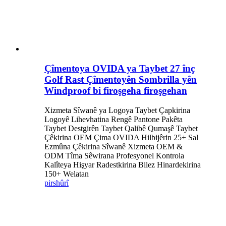
Çîmentoya OVIDA ya Taybet 27 înç
Golf Rast Çîmentoyên Sombrilla yên
Windproof bi firoşgeha firoşgehan
Xizmeta Sîwanê ya Logoya Taybet Çapkirina
Logoyê Lihevhatina Rengê Pantone Pakêta
Taybet Destgirên Taybet Qalibê Qumaşê Taybet
Çêkirina OEM Çima OVIDA Hilbijêrin 25+ Sal
Ezmûna Çêkirina Sîwanê Xizmeta OEM &
ODM Tîma Sêwirana Profesyonel Kontrola
Kalîteya Hişyar Radestkirina Bilez Hinardekirina
150+ Welatan
pirs
hûrî