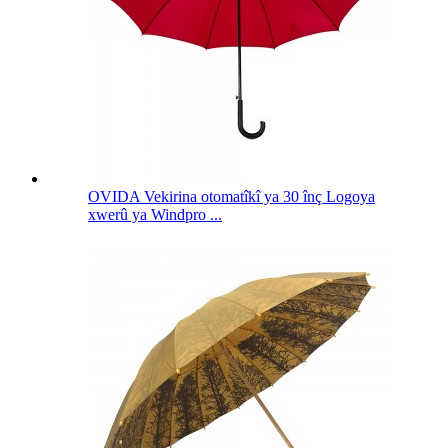
OVIDA Vekirina otomatîkî ya 30 înç Logoya
xwerû ya Windpro ...