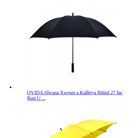
OVIDA Sîwana Xweser a Kalîteya Bilind 27 înç
Rast U ...