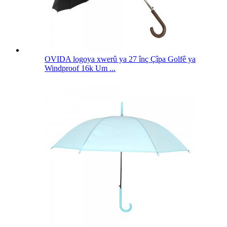
OVIDA logoya xwerû ya 27 înç Çîpa Golfê ya
Windproof 16k Um ...