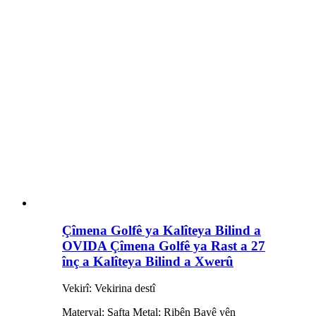
Çîmena Golfê ya Kalîteya Bilind a
OVIDA Çîmena Golfê ya Rast a 27
înç a Kalîteya Bilind a Xwerû
Vekirî: Vekirina destî
Materyal: Şafta Metal; Ribên Bayê yên