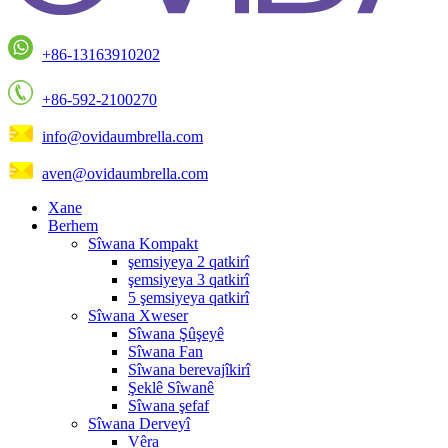
+86-13163910202
+86-592-2100270
info@ovidaumbrella.com
aven@ovidaumbrella.com
Xane
Berhem
Sîwana Kompakt
şemsiyeya 2 qatkirî
şemsiyeya 3 qatkirî
5 şemsiyeya qatkirî
Sîwana Xweser
Sîwana Şûşeyê
Sîwana Fan
Sîwana berevajîkirî
Şeklê Sîwanê
Sîwana şefaf
Sîwana Derveyî
Vêra