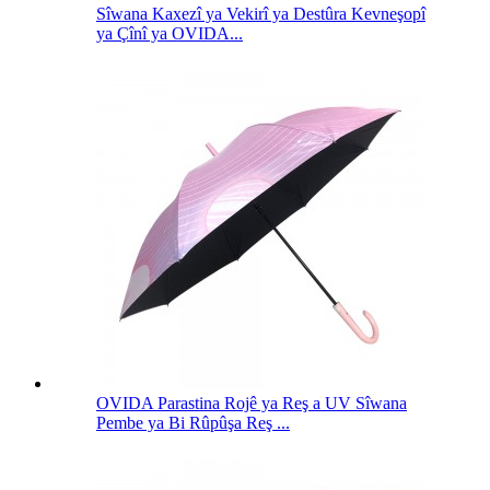
Sîwana Kaxezî ya Vekirî ya Destûra Kevneşopî
ya Çînî ya OVIDA...
OVIDA Parastina Rojê ya Reş a UV Sîwana
Pembe ya Bi Rûpûşa Reş ...