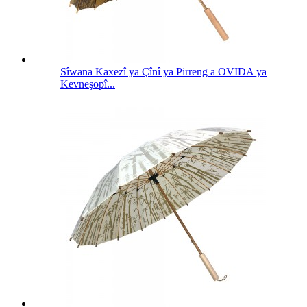
Sîwana Kaxezî ya Çînî ya Pirreng a OVIDA ya
Kevneşopî...